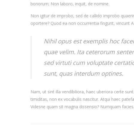
bonorum; Non laboro, inquit, de nomine.
Non igitur de improbo, sed de callido improbo quaerimu
oportere? Quod ea non occurrentia fingunt, vincunt 
Nihil opus est exemplis hoc face
quae velim. Ita ceterorum senten
sed virtuti cum voluptate certat
sunt, quas interdum optines.
Nam, ut sint illa vendibiliora, haec uberiora certe su
timiditas, non ex vocabulis nascitur. Atqui haec patef
Videsne quam sit magna dissensio? Numquam facies