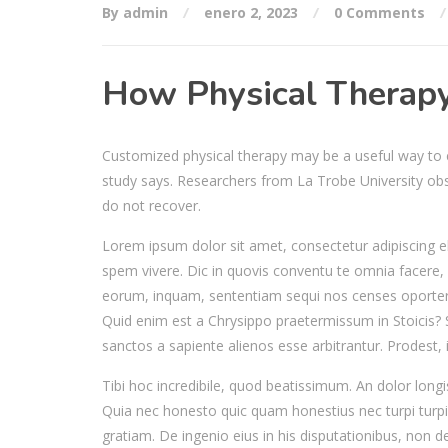
By admin
enero 2, 2023
0 Comments
How Physical Therapy
Customized physical therapy may be a useful way to 
study says. Researchers from La Trobe University obs
do not recover.
Lorem ipsum dolor sit amet, consectetur adipiscing el
spem vivere. Dic in quovis conventu te omnia facere, 
eorum, inquam, sententiam sequi nos censes oporter
Quid enim est a Chrysippo praetermissum in Stoicis?
sanctos a sapiente alienos esse arbitrantur. Prodest, 
Tibi hoc incredibile, quod beatissimum. An dolor long
Quia nec honesto quic quam honestius nec turpi turpi
gratiam. De ingenio eius in his disputationibus, non de 