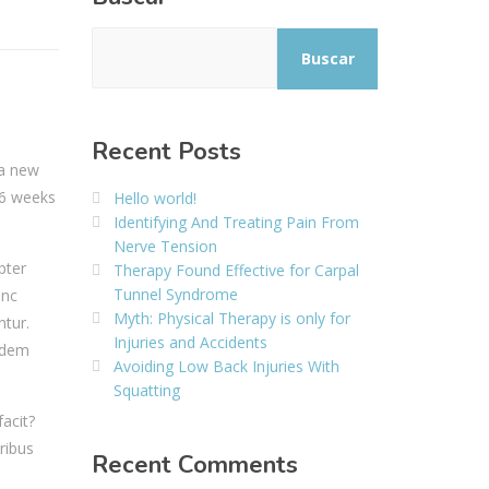
Buscar
Recent Posts
 a new
 6 weeks
Hello world!
Identifying And Treating Pain From
Nerve Tension
pter
Therapy Found Effective for Carpal
Tunnel Syndrome
anc
Myth: Physical Therapy is only for
tur.
Injuries and Accidents
uidem
Avoiding Low Back Injuries With
Squatting
acit?
ribus
Recent Comments