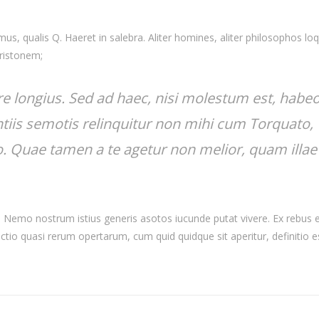
s, qualis Q. Haeret in salebra. Aliter homines, aliter philosophos loq
Aristonem;
re longius. Sed ad haec, nisi molestum est, habe
tiis semotis relinquitur non mihi cum Torquato,
io. Quae tamen a te agetur non melior, quam illae
nt. Nemo nostrum istius generis asotos iucunde putat vivere. Ex rebus
actio quasi rerum opertarum, cum quid quidque sit aperitur, definitio e
.