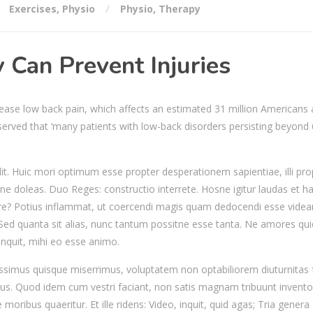
Exercises
,
Physio
Physio
,
Therapy
 Can Prevent Injuries
ease low back pain, which affects an estimated 31 million Americans
erved that ‘many patients with low-back disorders persisting beyond
it. Huic mori optimum esse propter desperationem sapientiae, illi pro
ne doleas. Duo Reges: constructio interrete. Hosne igitur laudas et h
e? Potius inflammat, ut coercendi magis quam dedocendi esse videan
 Sed quanta sit alias, nunc tantum possitne esse tanta. Ne amores q
inquit, mihi eo esse animo.
issimus quisque miserrimus, voluptatem non optabiliorem diuturnitas f
us. Quod idem cum vestri faciant, non satis magnam tribuunt invento
moribus quaeritur. Et ille ridens: Video, inquit, quid agas; Tria genera