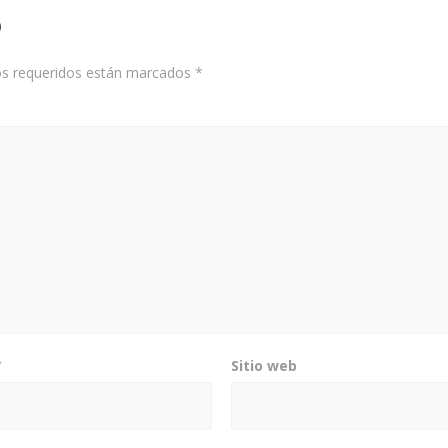
o
s requeridos están marcados
*
*
Sitio web