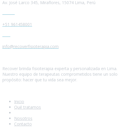
Av. José Larco 345, Miraflores, 15074 Lima, Perú
Teléfono
+51 961458001
Email
info@recoverfisioterapia.com
Quiénes somos
Recover brinda fisioterapia experta y personalizada en Lima.
Nuestro equipo de terapeutas comprometidos tiene un solo
propósito: hacer que tu vida sea mejor.
Navegación
Inicio
Qué tratamos
Servicios
Nosotros
Contacto