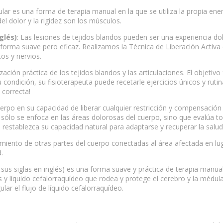
ular es una forma de terapia manual en la que se utiliza la propia ener
el dolor y la rigidez son los músculos.
glés)
: Las lesiones de tejidos blandos pueden ser una experiencia do
 de forma suave pero eficaz. Realizamos la Técnica de Liberación Acti
os y nervios.
zación práctica de los tejidos blandos y las articulaciones. El objetiv
ondición, su fisioterapeuta puede recetarle ejercicios únicos y rutina
 correcta!
uerpo en su capacidad de liberar cualquier restricción y compensació
o sólo se enfoca en las áreas dolorosas del cuerpo, sino que evalúa to
 restablezca su capacidad natural para adaptarse y recuperar la salud
tamiento de otras partes del cuerpo conectadas al área afectada en lug
.
or sus siglas en inglés) es una forma suave y práctica de terapia manu
 líquido cefalorraquídeo que rodea y protege el cerebro y la médula
ular el flujo de líquido cefalorraquídeo.