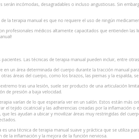
tas serán incómodas, desagradables o incluso angustiosas. Sin embar
or de la terapia manual es que no requiere el uso de ningún medicame
 son profesionales médicos altamente capacitados que entienden las 
anual!
pacientes. Las técnicas de terapia manual pueden incluir, entre otras
uave en un área determinada del cuerpo durante la tracción manual par
 otras áreas del cuerpo, como los brazos, las piernas y la espalda, se
xtremo tras una lesión, suele ser producto de una articulación limita
ón de presión a baja velocidad.
oterapia varían de lo que esperaría ver en un salón. Estos están más o
r el tejido cicatricial y las adherencias creadas por la inflamación o 
, que les ayudan a ubicar y movilizar áreas muy restringidas del cue
fectados.
 es una técnica de terapia manual suave y práctica que se utiliza para
ón de la inflamación y la mejora de la función nerviosa.