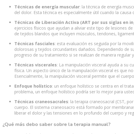
Técnicas de energía muscular
: la técnica de energía musc
del dolor. Esta técnica es especialmente útil cuando la causa d
Técnicas de Liberación Activa (ART por sus siglas en in
ejercicios físicos que ayudan a aliviar este tipo de lesiones
de tejidos blandos que incluyen músculos, tendones, ligament
Técnicas fasciales
: esta evaluación es seguida por la movili
dolorosas y tejidos circundantes dañados. Dependiendo de su c
progreso de su tratamiento si se realizan de manera regular y
Técnicas viscerales
: La manipulación visceral ayuda a su c
física. Un aspecto único de la manipulación visceral es que n
Esencialmente, la manipulación visceral permite que el cuerpo
Enfoque holístico
: un enfoque holístico se centra en el tra
problema, un enfoque holístico podría ser lo mejor para usted
Técnicas craneosacrales
: la terapia craneosacral (CST, p
cuerpo. El sistema craneosacro está formado por membranas y
liberar el dolor y las tensiones en lo profundo del cuerpo y reg
¿Qué más debo saber sobre la terapia manual?