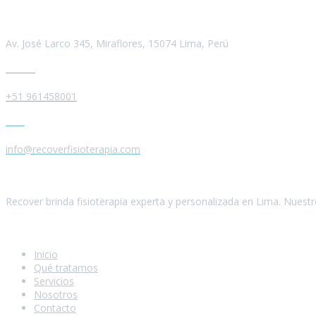
Ubicación
Av. José Larco 345, Miraflores, 15074 Lima, Perú
Teléfono
+51 961458001
Email
info@recoverfisioterapia.com
Quiénes somos
Recover brinda fisioterapia experta y personalizada en Lima. Nuest
Navegación
Inicio
Qué tratamos
Servicios
Nosotros
Contacto