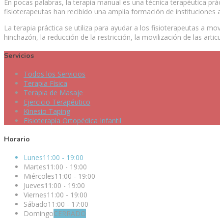
En pocas palabras, la terapia manual es una técnica terapéutica prá
fisioterapeutas han recibido una amplia formación de instituciones
La terapia práctica se utiliza para ayudar a los fisioterapeutas a mo
hinchazón, la reducción de la restricción, la movilización de las arti
Servicios
Todos los Servicios
Terapia Física
Terapia de Masaje
Ejercicio Terapéutico
Kinesio Taping
Fisioterapia Ortopédica Infantil
Horario
Lunes
11:00 - 19:00
Martes
11:00 - 19:00
Miércoles
11:00 - 19:00
Jueves
11:00 - 19:00
Viernes
11:00 - 19:00
Sábado
11:00 - 17:00
Domingo
CERRADO