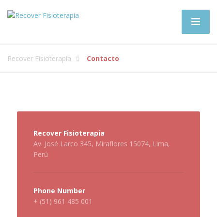
Recover Fisioterapia
Contacto
Recover Fisioterapia
Av. José Larco 345, Miraflores 15074, Lima,
Perú
Phone Number
+ (51) 961 485 001